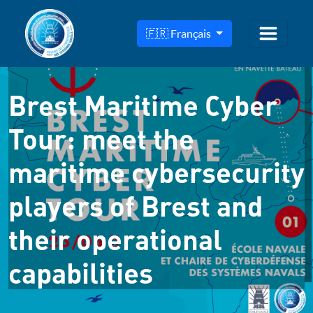
🇫🇷 Français
Brest Maritime Cyber
Tour: meet the
maritime cybersecurity
players of Brest and
their operational
capabilities